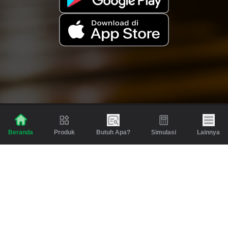
Produk
Butuh Apa?
Simulasi
Lainnya
Beranda
Produk
Berita dan Artikel
Gadai
Emas
Pinjaman
Inspirasi
Emas
Investasi
Jasa Lainnya
Simulasi
Bantuan
Tabungan Emas
Syarat & Ketentuan