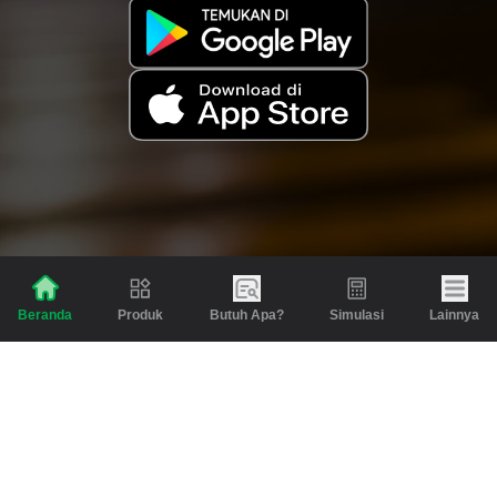
Produk
Butuh Apa?
Simulasi
Lainnya
Beranda
Produk
Berita dan Artikel
Gadai
Emas
Pinjaman
Inspirasi
Emas
Investasi
Jasa Lainnya