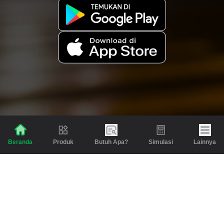
Produk
Butuh Apa?
Simulasi
Lainnya
Beranda
Produk
Berita dan Artikel
Gadai
Emas
Pinjaman
Inspirasi
Emas
Investasi
Jasa Lainnya