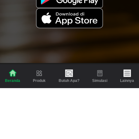
Produk
Butuh Apa?
Simulasi
Lainnya
Beranda
Produk
Berita dan Artikel
Gadai
Emas
Pinjaman
Inspirasi
Emas
Investasi
Jasa Lainnya
Simulasi
Bantuan
Tabungan Emas
Syarat & Ketentuan