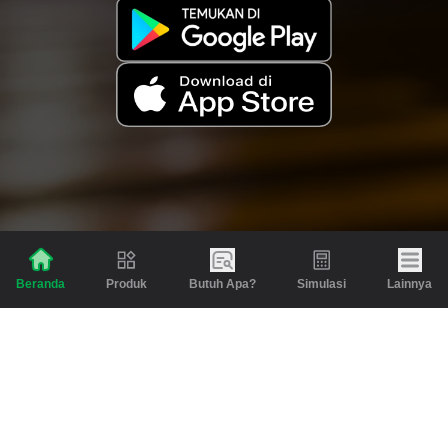
Produk
Butuh Apa?
Simulasi
Lainnya
Beranda
Produk
Berita dan Artikel
Gadai
Emas
Pinjaman
Inspirasi
Emas
Investasi
Jasa Lainnya