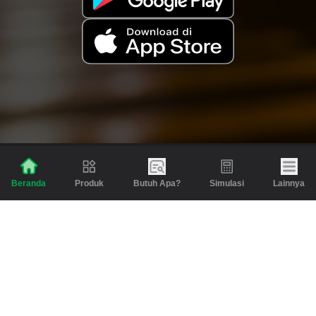
Produk
Butuh Apa?
Simulasi
Lainnya
Beranda
Produk
Berita dan Artikel
Gadai
Emas
Pinjaman
Inspirasi
Emas
Investasi
Jasa Lainnya
Simulasi
Bantuan
Tabungan Emas
Syarat & Ketentuan