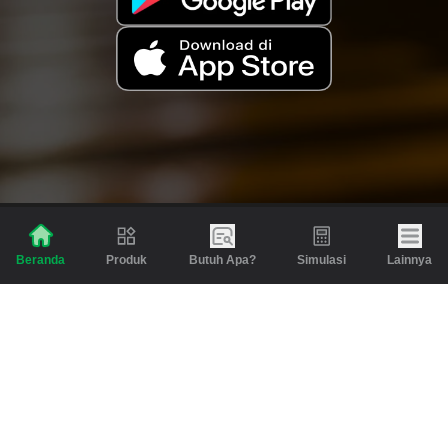
Produk
Butuh Apa?
Simulasi
Lainnya
Beranda
Produk
Berita dan Artikel
Gadai
Emas
Pinjaman
Inspirasi
Emas
Investasi
Jasa Lainnya
Simulasi
Bantuan
Tabungan Emas
Syarat & Ketentuan