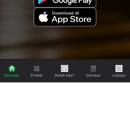
Produk
Butuh Apa?
Simulasi
Lainnya
Beranda
Produk
Berita dan Artikel
Gadai
Emas
Pinjaman
Inspirasi
Emas
Investasi
Jasa Lainnya
Simulasi
Bantuan
Tabungan Emas
Syarat & Ketentuan