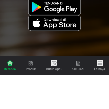
Produk
Butuh Apa?
Simulasi
Lainnya
Beranda
Produk
Berita dan Artikel
Gadai
Emas
Pinjaman
Inspirasi
Emas
Investasi
Jasa Lainnya