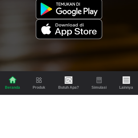
Produk
Butuh Apa?
Simulasi
Lainnya
Beranda
Produk
Berita dan Artikel
Gadai
Emas
Pinjaman
Inspirasi
Emas
Investasi
Jasa Lainnya