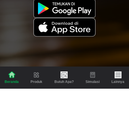
Produk
Butuh Apa?
Simulasi
Lainnya
Beranda
Produk
Berita dan Artikel
Gadai
Emas
Pinjaman
Inspirasi
Emas
Investasi
Jasa Lainnya