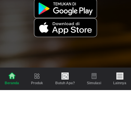
Produk
Butuh Apa?
Simulasi
Lainnya
Beranda
Produk
Berita dan Artikel
Gadai
Emas
Pinjaman
Inspirasi
Emas
Investasi
Jasa Lainnya