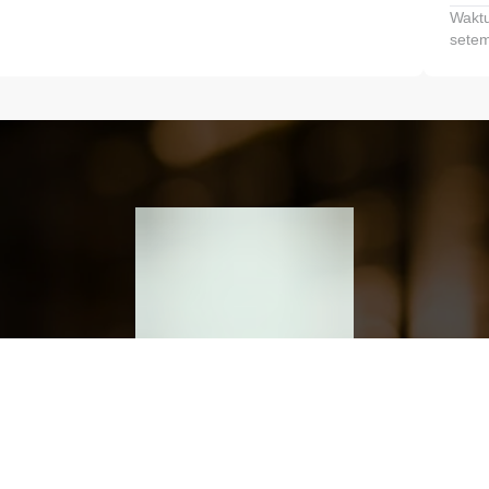
Waktu
setem
h dan Kembangkan Finansialmu #MulaiD
Klik link untuk mengunduh aplikasi