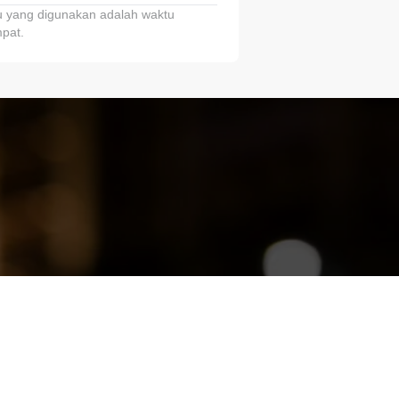
 yang digunakan adalah waktu
pat.
ariTring!”