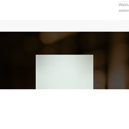
Waktu
setem
h dan Kembangkan Finansialmu #MulaiD
Klik link untuk mengunduh aplikasi