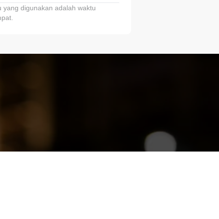
 yang digunakan adalah waktu
pat.
ariTring!”