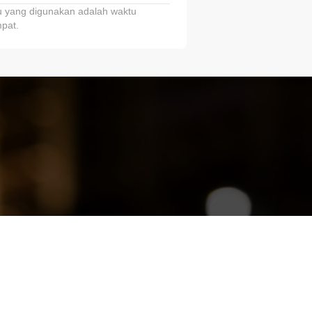
 yang digunakan adalah waktu
pat.
ariTring!”