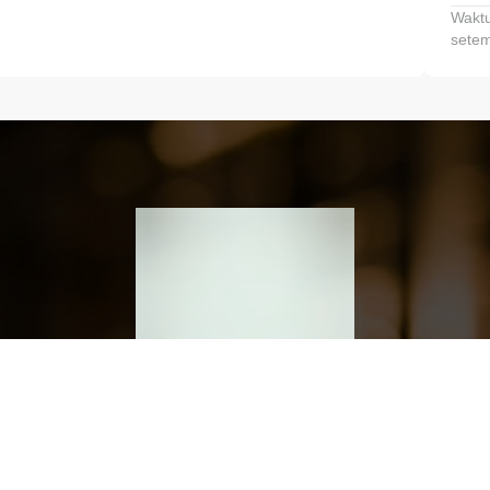
Waktu
setem
h dan Kembangkan Finansialmu #MulaiD
Klik link untuk mengunduh aplikasi