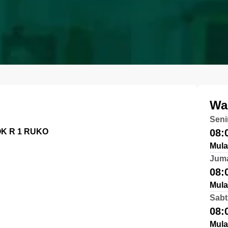
Wa
Seni
K R 1 RUKO
08:
Mula
Jum
08:
Mula
Sabt
08:
Mula