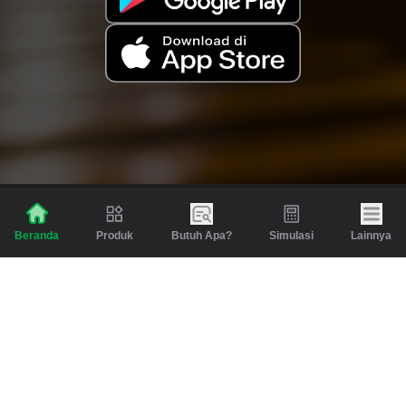
Produk
Butuh Apa?
Simulasi
Lainnya
Beranda
Produk
Berita dan Artikel
Gadai
Emas
Pinjaman
Inspirasi
Emas
Investasi
Jasa Lainnya
Simulasi
Bantuan
Tabungan Emas
Syarat & Ketentuan