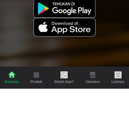
Produk
Butuh Apa?
Simulasi
Lainnya
Beranda
Produk
Berita dan Artikel
Gadai
Emas
Pinjaman
Inspirasi
Emas
Investasi
Jasa Lainnya