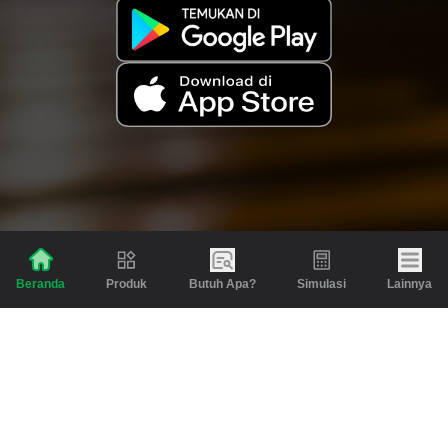
Produk
Butuh Apa?
Simulasi
Lainnya
Beranda
Produk
Berita dan Artikel
Gadai
Emas
Pinjaman
Inspirasi
Emas
Investasi
Jasa Lainnya