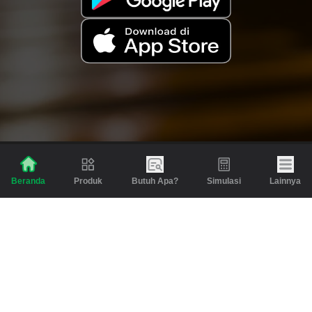
Produk
Butuh Apa?
Simulasi
Lainnya
Beranda
Produk
Berita dan Artikel
Gadai
Emas
Pinjaman
Inspirasi
Emas
Investasi
Jasa Lainnya
Simulasi
Bantuan
Tabungan Emas
Syarat & Ketentuan