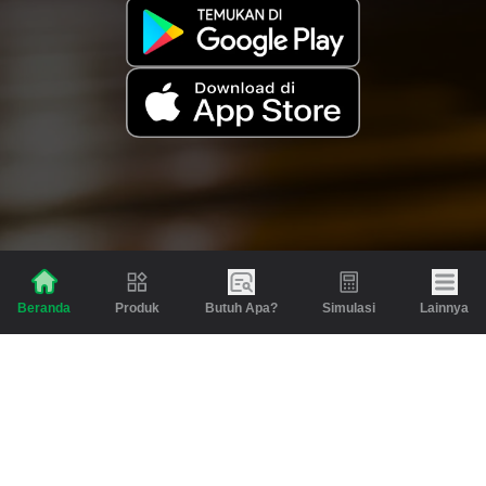
Produk
Butuh Apa?
Simulasi
Lainnya
Beranda
Produk
Berita dan Artikel
Gadai
Emas
Pinjaman
Inspirasi
Emas
Investasi
Jasa Lainnya