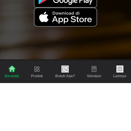
Produk
Butuh Apa?
Simulasi
Lainnya
Beranda
Produk
Berita dan Artikel
Gadai
Emas
Pinjaman
Inspirasi
Emas
Investasi
Jasa Lainnya
Simulasi
Bantuan
Tabungan Emas
Syarat & Ketentuan