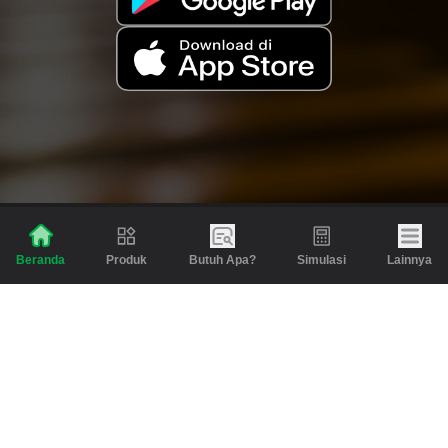
Produk
Butuh Apa?
Simulasi
Lainnya
Beranda
Produk
Berita dan Artikel
Gadai
Emas
Pinjaman
Inspirasi
Emas
Investasi
Jasa Lainnya
Simulasi
Bantuan
Tabungan Emas
Syarat & Ketentuan