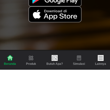
Produk
Butuh Apa?
Simulasi
Lainnya
Beranda
Produk
Berita dan Artikel
Gadai
Emas
Pinjaman
Inspirasi
Emas
Investasi
Jasa Lainnya
Simulasi
Bantuan
Tabungan Emas
Syarat & Ketentuan