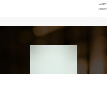
Waktu
setem
h dan Kembangkan Finansialmu #MulaiD
Klik link untuk mengunduh aplikasi