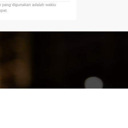
 yang digunakan adalah waktu
pat.
ariTring!”