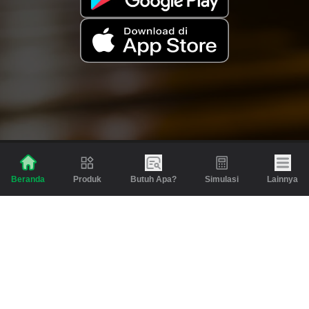
Produk
Butuh Apa?
Simulasi
Lainnya
Beranda
Produk
Berita dan Artikel
Gadai
Emas
Pinjaman
Inspirasi
Emas
Investasi
Jasa Lainnya
Simulasi
Bantuan
Tabungan Emas
Syarat & Ketentuan