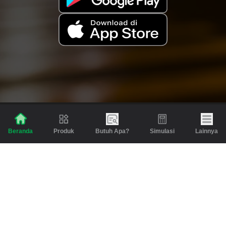
Produk
Butuh Apa?
Simulasi
Lainnya
Beranda
Produk
Berita dan Artikel
Gadai
Emas
Pinjaman
Inspirasi
Emas
Investasi
Jasa Lainnya
Simulasi
Bantuan
Tabungan Emas
Syarat & Ketentuan