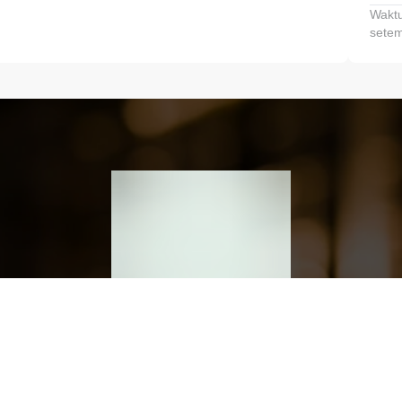
Waktu
setem
h dan Kembangkan Finansialmu #MulaiD
Klik link untuk mengunduh aplikasi