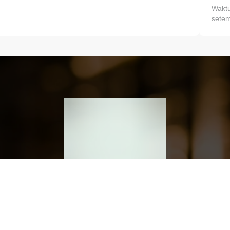
Waktu
setem
h dan Kembangkan Finansialmu #MulaiD
Klik link untuk mengunduh aplikasi