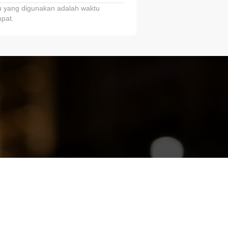
 yang digunakan adalah waktu
pat.
ariTring!”