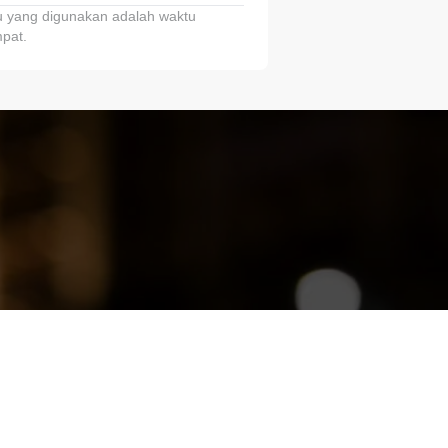
 yang digunakan adalah waktu
pat.
ariTring!”