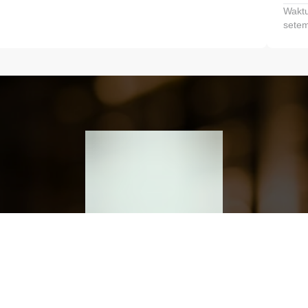
Waktu
setem
h dan Kembangkan Finansialmu #MulaiD
Klik link untuk mengunduh aplikasi