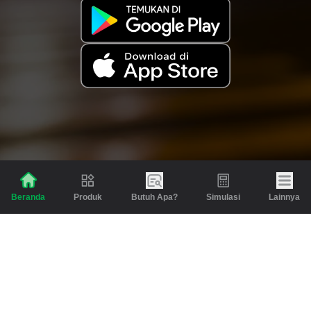
Produk
Butuh Apa?
Simulasi
Lainnya
Beranda
Produk
Berita dan Artikel
Gadai
Emas
Pinjaman
Inspirasi
Emas
Investasi
Jasa Lainnya