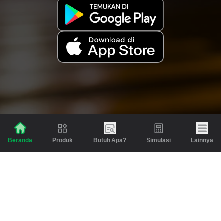
Produk
Butuh Apa?
Simulasi
Lainnya
Beranda
Produk
Berita dan Artikel
Gadai
Emas
Pinjaman
Inspirasi
Emas
Investasi
Jasa Lainnya