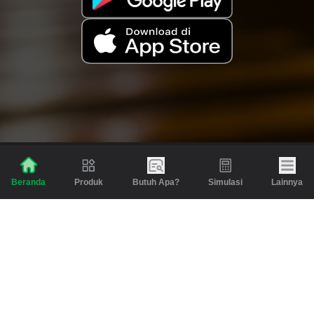
Produk
Butuh Apa?
Simulasi
Lainnya
Beranda
Produk
Berita dan Artikel
Gadai
Emas
Pinjaman
Inspirasi
Emas
Investasi
Jasa Lainnya
Simulasi
Bantuan
Tabungan Emas
Syarat & Ketentuan