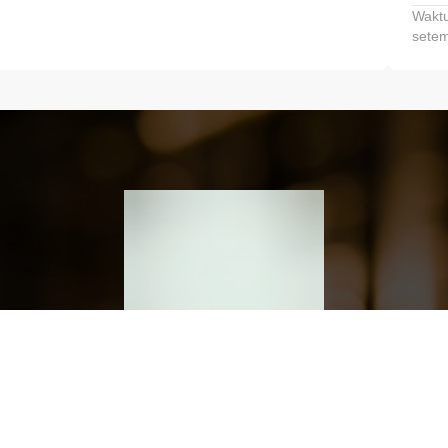
Waktu
setem
h dan Kembangkan Finansialmu #MulaiD
Klik link untuk mengunduh aplikasi