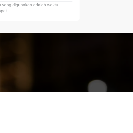
 yang digunakan adalah waktu
pat.
ariTring!”