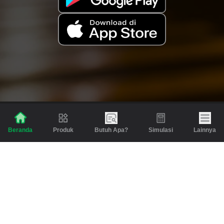
Produk
Butuh Apa?
Simulasi
Lainnya
Beranda
Produk
Berita dan Artikel
Gadai
Emas
Pinjaman
Inspirasi
Emas
Investasi
Jasa Lainnya
Simulasi
Bantuan
Tabungan Emas
Syarat & Ketentuan