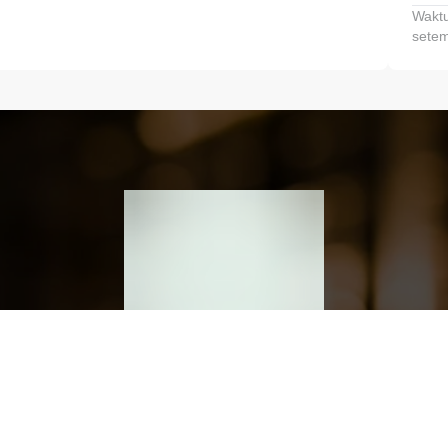
Waktu
setem
h dan Kembangkan Finansialmu #MulaiD
Klik link untuk mengunduh aplikasi