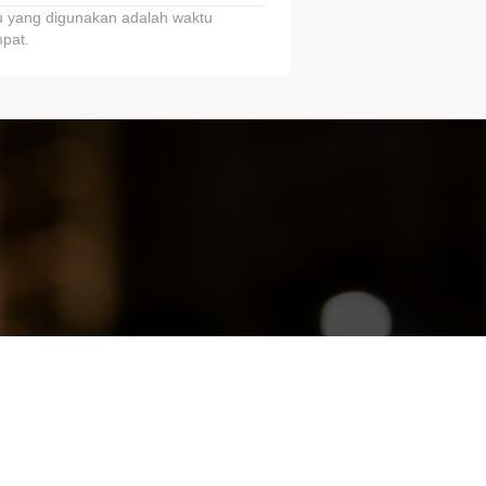
 yang digunakan adalah waktu
pat.
ariTring!”