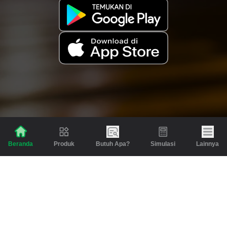
Produk
Butuh Apa?
Simulasi
Lainnya
Beranda
Produk
Berita dan Artikel
Gadai
Emas
Pinjaman
Inspirasi
Emas
Investasi
Jasa Lainnya