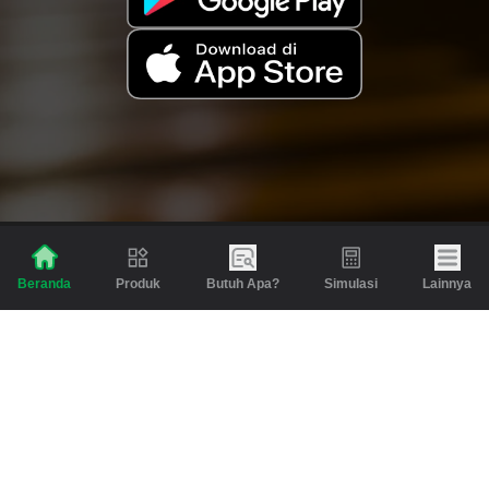
Produk
Butuh Apa?
Simulasi
Lainnya
Beranda
Produk
Berita dan Artikel
Gadai
Emas
Pinjaman
Inspirasi
Emas
Investasi
Jasa Lainnya
Simulasi
Bantuan
Tabungan Emas
Syarat & Ketentuan