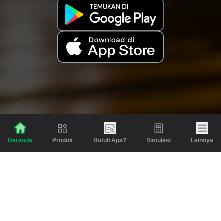
Produk
Butuh Apa?
Simulasi
Lainnya
Beranda
Produk
Berita dan Artikel
Gadai
Emas
Pinjaman
Inspirasi
Emas
Investasi
Jasa Lainnya