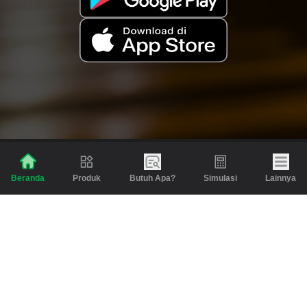
Produk
Butuh Apa?
Simulasi
Lainnya
Beranda
Produk
Berita dan Artikel
Gadai
Emas
Pinjaman
Inspirasi
Emas
Investasi
Jasa Lainnya
Simulasi
Bantuan
Tabungan Emas
Syarat & Ketentuan