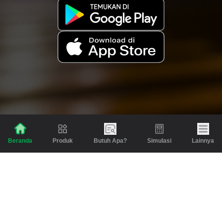
Produk
Butuh Apa?
Simulasi
Lainnya
Beranda
Produk
Berita dan Artikel
Gadai
Emas
Pinjaman
Inspirasi
Emas
Investasi
Jasa Lainnya