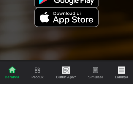
Produk
Butuh Apa?
Simulasi
Lainnya
Beranda
Produk
Berita dan Artikel
Gadai
Emas
Pinjaman
Inspirasi
Emas
Investasi
Jasa Lainnya
Simulasi
Bantuan
Tabungan Emas
Syarat & Ketentuan