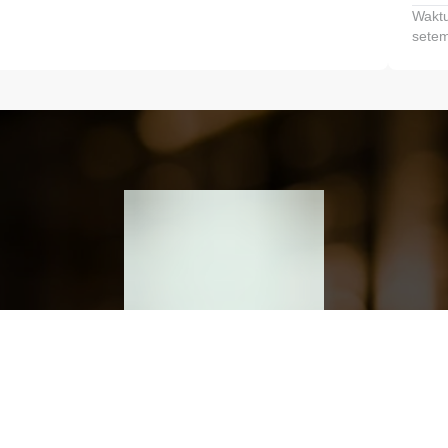
Waktu
setem
h dan Kembangkan Finansialmu #MulaiD
Klik link untuk mengunduh aplikasi