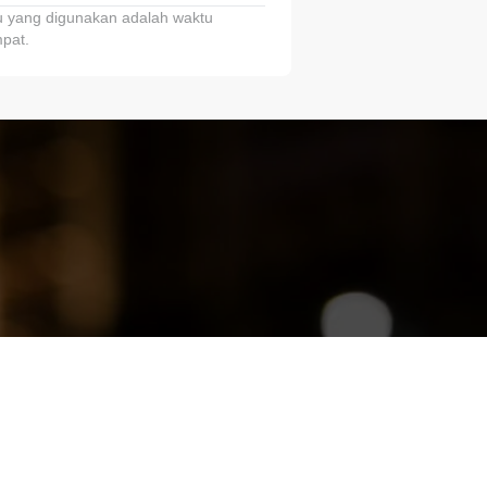
 yang digunakan adalah waktu
pat.
ariTring!”