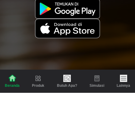
Produk
Butuh Apa?
Simulasi
Lainnya
Beranda
Produk
Berita dan Artikel
Gadai
Emas
Pinjaman
Inspirasi
Emas
Investasi
Jasa Lainnya