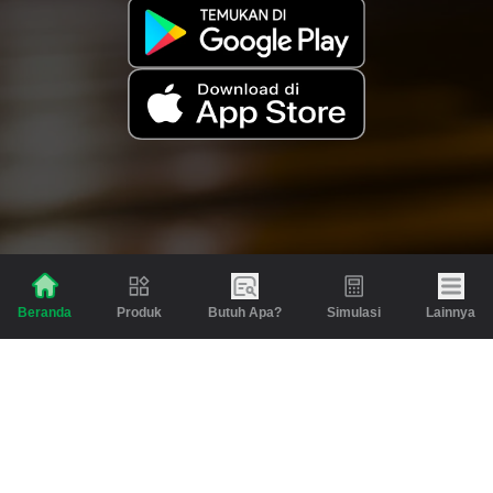
Produk
Butuh Apa?
Simulasi
Lainnya
Beranda
Produk
Berita dan Artikel
Gadai
Emas
Pinjaman
Inspirasi
Emas
Investasi
Jasa Lainnya