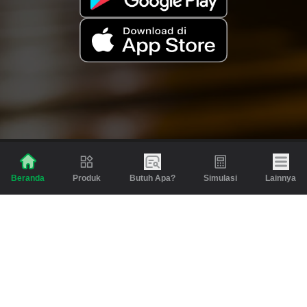
Produk
Butuh Apa?
Simulasi
Lainnya
Beranda
Produk
Berita dan Artikel
Gadai
Emas
Pinjaman
Inspirasi
Emas
Investasi
Jasa Lainnya
Simulasi
Bantuan
Tabungan Emas
Syarat & Ketentuan