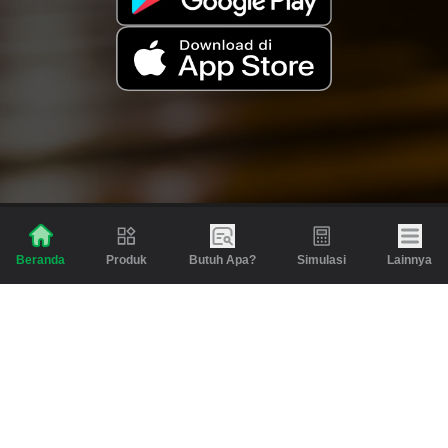
Produk
Butuh Apa?
Simulasi
Lainnya
Beranda
Produk
Berita dan Artikel
Gadai
Emas
Pinjaman
Inspirasi
Emas
Investasi
Jasa Lainnya
Simulasi
Bantuan
Tabungan Emas
Syarat & Ketentuan