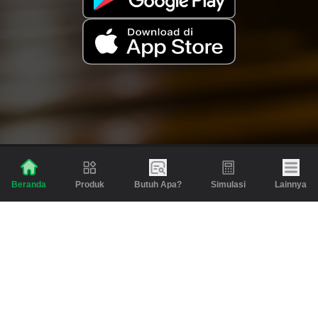
Produk
Butuh Apa?
Simulasi
Lainnya
Beranda
Produk
Berita dan Artikel
Gadai
Emas
Pinjaman
Inspirasi
Emas
Investasi
Jasa Lainnya
Simulasi
Bantuan
Tabungan Emas
Syarat & Ketentuan