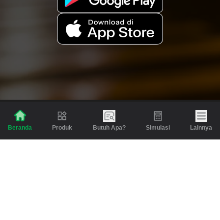
Produk
Butuh Apa?
Simulasi
Lainnya
Beranda
Produk
Berita dan Artikel
Gadai
Emas
Pinjaman
Inspirasi
Emas
Investasi
Jasa Lainnya
Simulasi
Bantuan
Tabungan Emas
Syarat & Ketentuan