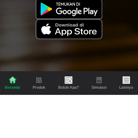
Produk
Butuh Apa?
Simulasi
Lainnya
Beranda
Produk
Berita dan Artikel
Gadai
Emas
Pinjaman
Inspirasi
Emas
Investasi
Jasa Lainnya