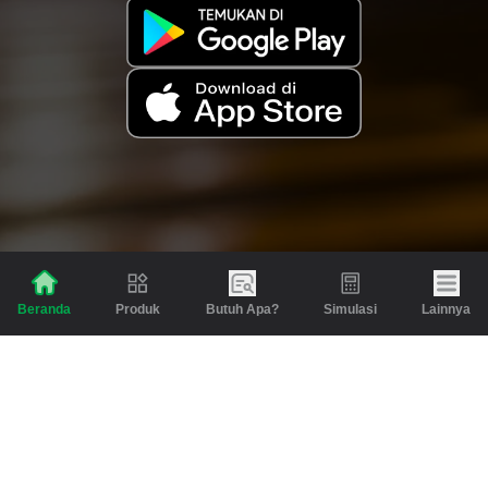
Produk
Butuh Apa?
Simulasi
Lainnya
Beranda
Produk
Berita dan Artikel
Gadai
Emas
Pinjaman
Inspirasi
Emas
Investasi
Jasa Lainnya